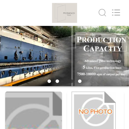
FOSHAN
BOLI
CERAMICS
CO.,LTD..
All
Rights
Reserved.
DO
DOMU
PRODUKTY
FILMY
O
NAS
WYCIECZKA