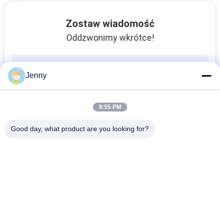
Efekt wapienia Płytki porcelanowe Przyjazne dla środowiska Przepuszczalność powietrza
Zostaw wiadomość
Niebieskie płytki łupkowe o wyglądzie kamienia na płytki podłogowe / marmurowe Płytki ceramiczne o wysokiej precyzji
Oddzwonimy wkrótce!
Gres porcelanowy o wyglądzie kamienia naturalnego / Gres porcelanowy 60x60 gatunek AAA 20 Mm
Izolacja cieplna Wygląd kamienia Stopień absorpcji płytek porcelany Mniej niż 0,05%
Płytki porcelanowe o wyglądzie szarego kamienia / efekt kamienia Porcelanowe płytki podłogowe Antybakteryjne
Jenny
Glazurowany efekt kamienia Porcelanowe kuchenne płytki podłogowe Wklęsła wypukła powierzchnia
Gres porcelanowy antypoślizgowy / gres porcelanowy 600x600 na ścianach
9:55 PM
Wewnętrzna kamienna płytka porcelanowa 600 * 600 300 x 300 mm Izolacja cieplna
Good day, what product are you looking for?
Cementowe, szkliwione, porcelanowe płytki porcelanowe Drzwi kwasoodporne Zewnętrzna podłoga podłogowa
Wewnętrzna kamienna płytka porcelanowa 600 * 600 Mm Odporność na ściskanie
60 * 60 Gres porcelanowy kamienny / kafel ceramiczny odporny na kwasy
popularne kategorie
Wszystko
Gres Szkliwiony
Gres Porcelanowy