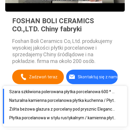
FOSHAN BOLI CERAMICS
CO.,LTD. Chiny fabryki
Foshan Boli Ceramics Co, Ltd. produkujemy
wysokiej jakości płytki porcelanowe i
sprzedajemy Chiny śródlądowe i na
Szara szkliwiona polerowana płytka porcelanowa 600 * 1200 / marmurowa płytka podłogowa
pokładzie. firma ma około 200 osób.
Naturalna kamienna porcelanowa płytka kuchenna / Płytka ceramiczna 24x24 Certyfikat CE
Żółta beżowa glazura z porcelany pod prysznic Elegancka rustykalna dekoracja ścienna
Zadzwoń teraz.
Skontaktuj się z nami
Płytka porcelanowa w stylu rustykalnym / kamienna płytka podłogowa w stylu kamiennym 600 * 600 mm
30 X 60 CM Wykończenie z piaskowca Porcelanowe płytki szklane Podpory materiałów budowlanych
Zewnętrzna kamienna płytka porcelanowa / matowa porcelanowa płytka Odporna na kwasy
60 x 60 cm Płytki łazienkowe w kamiennym stylu Współczynnik absorpcji poniżej 0,05%
Naturalne kamienne płytki podłogowe z efektem kamienia naturalnego 10 mm Jasnoszary o wysokiej twardości
Jasnoszara ceramiczna płytka kamienna 300x600 MM Twarda kondensacja Odporna na zarysowania