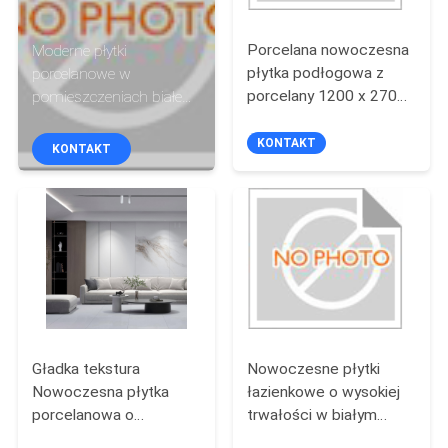
PO
FABRYCE
Porcelana nowoczesna
Moderne płytki
płytka podłogowa z
porcelanowe w
porcelany 1200 x 2700
pomieszczeniach białe
KONTROLA
milimetrów
wykończenie
JAKOŚCI
wykończenie odporne
wykończenie stylowe
KONTAKT
KONTAKT
na zużycie odpowiednie
trwałe powierzchnie
do obszarów o dużym
doskonałe do
SKONTAKTUJ
natężeniu ruchu
komercyjnych ścian
podłogowych
SIĘ
mieszkalnych
Z
NAMI
Gładka tekstura
Nowoczesne płytki
POPROŚ
Nowoczesna płytka
łazienkowe o wysokiej
O
porcelanowa o
trwałości w białym
WYCENĘ
odporności na plamy i
odcieniu,