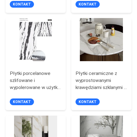
dopasowaniu do paski
zaprojektowane w celu
KONTAKT
KONTAKT
Idealny wybór dla
uwydatnienia wnętrz
SITEMAP
komercyjnych wnętrz
łazienek, łącząc siłę i
minimalistyczny
nowoczesny wygląd
POLITYKA
PRYWATNOŚCI
Płytki porcelanowe
Płytki ceramiczne z
szlifowane i
wyprostowanymi
wypolerowane w użytku
krawędziami szklanymi -
mieszkalnym /
odporne na mróz z
handlowym z
klasyfikacją PEI 4
KONTAKT
KONTAKT
odpornością na mróz