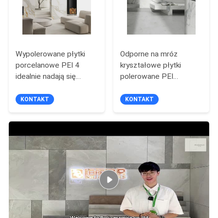
Wypolerowane płytki
Odporne na mróz
porcelanowe PEI 4
kryształowe płytki
idealnie nadają się
polerowane PEI
zarówno do
klasyfikowane jako 4 dla
pomieszczeń
obszarów
KONTAKT
KONTAKT
mieszkalnych, jak i
mieszkalnych/handlowych
komercyjnych
1200*2800MM