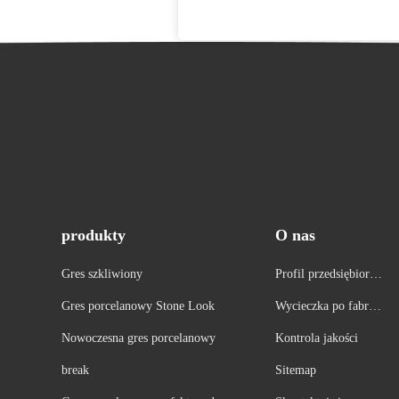
produkty
O nas
Gres szkliwiony
Profil przedsiębiorst
wa
Gres porcelanowy Stone Look
Wycieczka po fabryc
e
Nowoczesna gres porcelanowy
Kontrola jakości
break
Sitemap