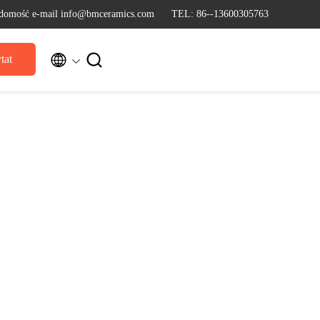
domość e-mail info@bmceramics.com
TEL: 86--13600305763


tat