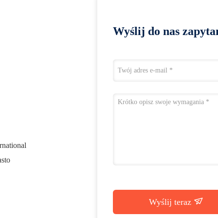
Wyślij do nas zapyta
rnational
sto
Wyślij teraz