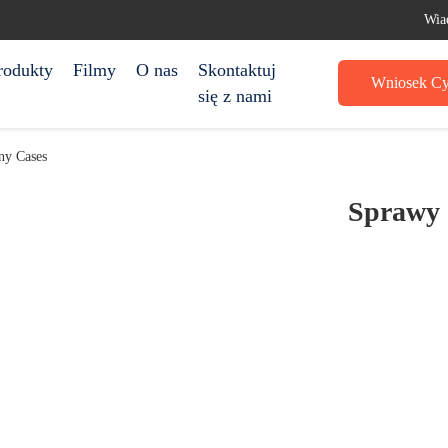
Wia
rodukty
Filmy
O nas
Skontaktuj
Wniosek Cy
się z nami
y Cases
Sprawy