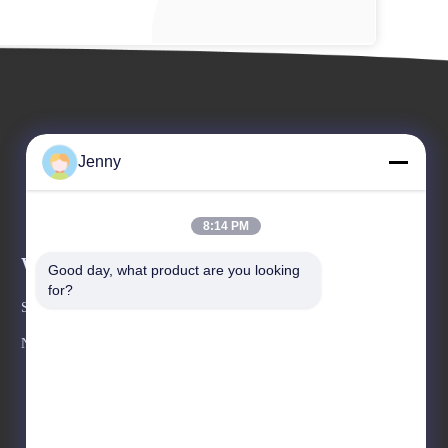
Jenny
8:14 PM
Wydarzenia
Good day, what product are you looking 
Wniosek Cytat
for?
Sprawy
TEL: 86--13600305763
Nowości



