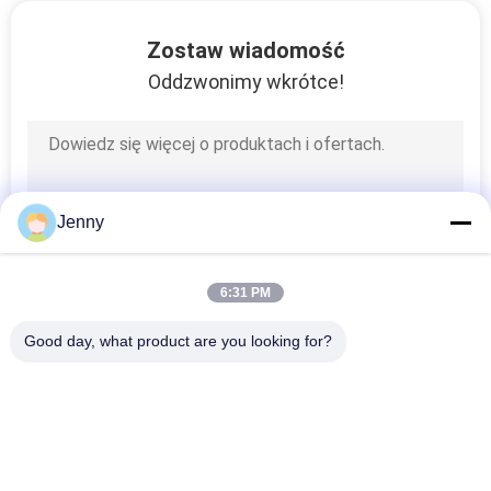
Zostaw wiadomość
SITEMAP
Oddzwonimy wkrótce!
POLITYKA
PRYWATNOŚCI
Jenny
6:31 PM
Good day, what product are you looking for?
popularne kategorie
Wszystko
Gres Porcelanowy 
Gres Szkliwiony
Stone Look