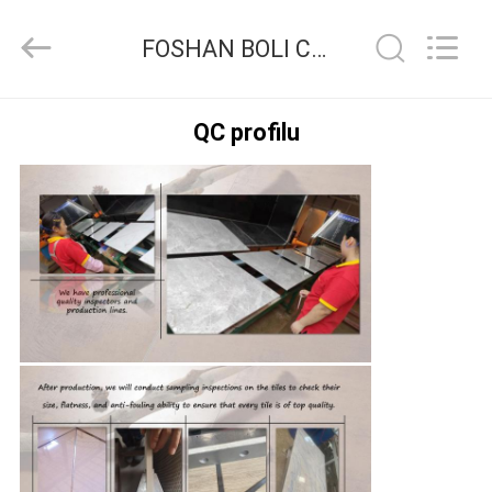
FOSHAN
BOLI
CERAMICS
FOSHAN BOLI CERAMICS CO.,LTD. Kontrola jakości
CO.,LTD..
All
Rights
Reserved.
DO
QC profilu
DOMU
PRODUKTY
FILMY
O
NAS
WYCIECZKA