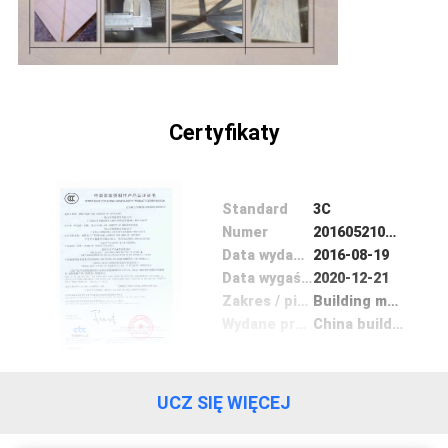
PO
FABRYCE
KONTROLA
Certyfikaty
JAKOŚCI
SKONTAKTUJ
Standard
3C
Numer
2016052102003712
SIĘ
Data wydania
2016-08-19
Z
Data wygaśnięcia
2020-12-21
Zakres / piecyk
Building material
NAMI
Wydane przez
China building material test and certification group co.,ltd.
POPROŚ
UCZ SIĘ WIĘCEJ
O
WYCENĘ