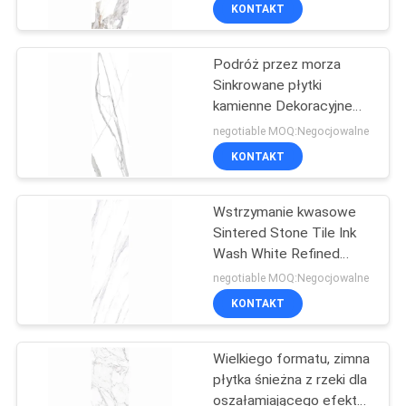
płytka
PO
KONTAKT
FABRYCE
Podróż przez morza
115
Sinkrowane płytki
KONTROLA
kamienne Dekoracyjne
Nowoczesna gres
JAKOŚCI
akcenty Matt Finish
negotiable MOQ:Negocjowalne
porcelanowy
KONTAKT
SKONTAKTUJ
Wstrzymanie kwasowe
SIĘ
Sintered Stone Tile Ink
Z
Wash White Refined
44
Texture Clean Lines
NAMI
negotiable MOQ:Negocjowalne
KONTAKT
break
POPROŚ
Wielkiego formatu, zimna
O
płytka śnieżna z rzeki dla
WYCENĘ
oszałamiającego efektu