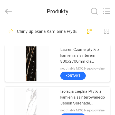
FOSHAN
BOLI
CERAMICS
Produkty
CO.,LTD..
All
Rights
Reserved.
DO
475
Chiny Spiekana Kamienna Płytka
DOMU
Gres szkliwiony
Lauren Czarne płytki z
PRODUKTY
kamienia z sinterem
800x2700mm dla
FILMY
idealnej równowagi
negotiable MOQ:Negocjowalne
KONTAKT
39
O
Gres porcelanowy
Izolacja cieplna Płytki z
NAS
kamienia zsinterowanego
Stone Look
Jesień Serenada
WYCIECZKA
Tekstylia Tapiceria Stolik
negotiable MOQ:Negocjowalne