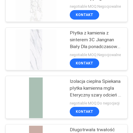
wizualnego
negotiable MOQ:Negocjowalne
KONTAKT
SITEMAP
29
Gres porcelanowy z
Płytka z kamienia z
POLITYKA
sinterem 3C Jiangnan
efektem drewna
PRYWATNOŚCI
Biały Dla ponadczasowej
estetyki Płytka stołowa
negotiable MOQ:Negocjowalne
Płytka ścienna
KONTAKT
Izolacja cieplna Spiekana
19
płytka kamienna mgła
Gres porcelanowy o
Eteryczny szary odcień o
grubości 3 mm
negotiable MOQ:Do negocjacji
wyglądzie dywanu
KONTAKT
Długotrwała trwałość