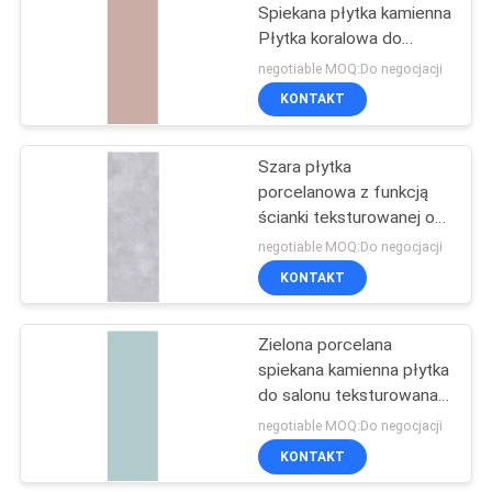
Spiekana płytka kamienna
Płytka koralowa do
43
obiektów komercyjnych
negotiable MOQ:Do negocjacji
Gres porcelanowy
KONTAKT
Cement Look
Szara płytka
porcelanowa z funkcją
ścianki teksturowanej o
grubości 1000 * 3000
negotiable MOQ:Do negocjacji
mm i grubości 3 mm
KONTAKT
30
Płytka porcelanowa
Zielona porcelana
spiekana kamienna płytka
24x24
do salonu teksturowana
ściana z łupka Salb
negotiable MOQ:Do negocjacji
KONTAKT