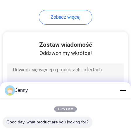
30
Zobacz więcej
Gres porcelanowy
Zostaw wiadomość
Oddzwonimy wkrótce!
30
Płytka łazienkowa z
Jenny
porcelany
10:53 AM
Good day, what product are you looking for?