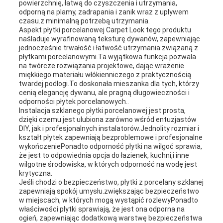
powierzchnię, łatwą do czyszczenia i utrzymania,
odporną na plamy, zadrapania i zanik wraz z upływem
czasu.z minimalną potrzebą utrzymania.
Aspekt płytki porcelanowej Carpet Look tego produktu
naśladuje wyrafinowaną teksturę dywanów, zapewniając
jednocześnie trwałość i łatwość utrzymania związaną z
płytkami porcelanowymi.Ta wyjątkowa funkcja pozwala
na twórcze rozwiązania projektowe, dając wrażenie
miękkiego materiału włókienniczego z praktycznością
twardej podłogi.To doskonała mieszanka dla tych, którzy
cenią elegancję dywanu, ale pragną długowieczności i
odporności płytek porcelanowych..
Instalacja szklanego płytki porcelanowej jest prosta,
dzięki czemu jest ulubiona zarówno wśród entuzjastów
DIY, jak i profesjonalnych instalatorów.Jednolity rozmiar i
kształt płytek zapewniają bezproblemowe i profesjonalne
wykończeniePonadto odporność płytki na wilgoć sprawia,
że jest to odpowiednia opcja do łazienek, kuchni,i inne
wilgotne środowiska, w których odporność na wodę jest
krytyczna.
Jeśli chodzi o bezpieczeństwo, płytki z porcelany szklanej
zapewniają spokój umysłu.zwiększając bezpieczeństwo
w miejscach, w których mogą wystąpić rozlewyPonadto
właściwości płytki sprawiają, że jest ona odporna na
ogień, zapewniając dodatkową warstwę bezpieczeństwa