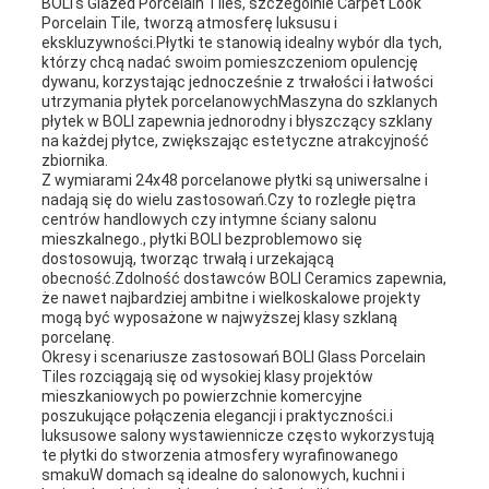
BOLI's Glazed Porcelain Tiles, szczególnie Carpet Look
Porcelain Tile, tworzą atmosferę luksusu i
ekskluzywności.Płytki te stanowią idealny wybór dla tych,
którzy chcą nadać swoim pomieszczeniom opulencję
dywanu, korzystając jednocześnie z trwałości i łatwości
utrzymania płytek porcelanowychMaszyna do szklanych
płytek w BOLI zapewnia jednorodny i błyszczący szklany
na każdej płytce, zwiększając estetyczne atrakcyjność
zbiornika.
Z wymiarami 24x48 porcelanowe płytki są uniwersalne i
nadają się do wielu zastosowań.Czy to rozległe piętra
centrów handlowych czy intymne ściany salonu
mieszkalnego., płytki BOLI bezproblemowo się
dostosowują, tworząc trwałą i urzekającą
obecność.Zdolność dostawców BOLI Ceramics zapewnia,
że nawet najbardziej ambitne i wielkoskalowe projekty
mogą być wyposażone w najwyższej klasy szklaną
porcelanę.
Okresy i scenariusze zastosowań BOLI Glass Porcelain
Tiles rozciągają się od wysokiej klasy projektów
mieszkaniowych po powierzchnie komercyjne
poszukujące połączenia elegancji i praktyczności.i
luksusowe salony wystawiennicze często wykorzystują
te płytki do stworzenia atmosfery wyrafinowanego
smakuW domach są idealne do salonowych, kuchni i