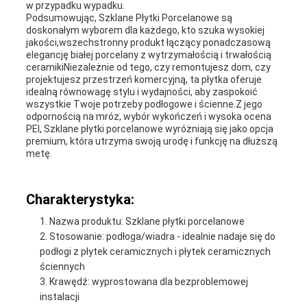
w przypadku wypadku.
Podsumowując, Szklane Płytki Porcelanowe są
doskonałym wyborem dla każdego, kto szuka wysokiej
jakości,wszechstronny produkt łączący ponadczasową
elegancję białej porcelany z wytrzymałością i trwałością
ceramikiNiezależnie od tego, czy remontujesz dom, czy
projektujesz przestrzeń komercyjną, ta płytka oferuje
idealną równowagę stylu i wydajności, aby zaspokoić
wszystkie Twoje potrzeby podłogowe i ścienne.Z jego
odpornością na mróz, wybór wykończeń i wysoka ocena
PEI, Szklane płytki porcelanowe wyróżniają się jako opcja
premium, która utrzyma swoją urodę i funkcję na dłuższą
metę.
Charakterystyka:
Nazwa produktu: Szklane płytki porcelanowe
Stosowanie: podłoga/wiadra - idealnie nadaje się do
podłogi z płytek ceramicznych i płytek ceramicznych
ściennych
Krawędź: wyprostowana dla bezproblemowej
instalacji