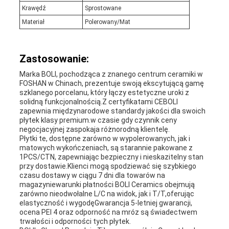
Krawędź
Sprostowane
Materiał
Polerowany/Mat
Zastosowanie:
Marka BOLI, pochodząca z znanego centrum ceramiki w
FOSHAN w Chinach, prezentuje swoją ekscytującą gamę
szklanego porcelanu, który łączy estetyczne uroki z
solidną funkcjonalnością.Z certyfikatami CEBOLI
zapewnia międzynarodowe standardy jakości dla swoich
płytek klasy premium.w czasie gdy czynnik ceny
negocjacyjnej zaspokaja różnorodną klientelę.
Płytki te, dostępne zarówno w wypolerowanych, jak i
matowych wykończeniach, są starannie pakowane z
1PCS/CTN, zapewniając bezpieczny i nieskazitelny stan
przy dostawie.Klienci mogą spodziewać się szybkiego
czasu dostawy w ciągu 7 dni dla towarów na
magazyniewarunki płatności BOLI Ceramics obejmują
zarówno nieodwołalne L/C na widok, jak i T/T,oferując
elastyczność i wygodęGwarancja 5-letniej gwarancji,
ocena PEI 4 oraz odporność na mróz są świadectwem
trwałości i odporności tych płytek.