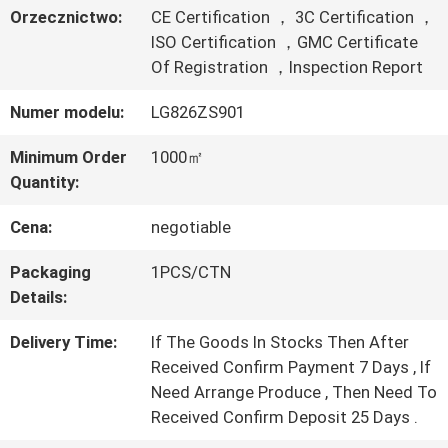
Orzecznictwo:
CE Certification ， 3C Certification ，
WYCIECZKA
ISO Certification ，GMC Certificate
Of Registration ，Inspection Report
PO
Numer modelu:
LG826ZS901
FABRYCE
Minimum Order
1000㎡
Quantity:
KONTROLA
Cena:
negotiable
JAKOŚCI
Packaging
1PCS/CTN
Details:
SKONTAKTUJ
Delivery Time:
If The Goods In Stocks Then After
SIĘ
Received Confirm Payment 7 Days , If
Need Arrange Produce , Then Need To
Z
Received Confirm Deposit 25 Days .
NAMI