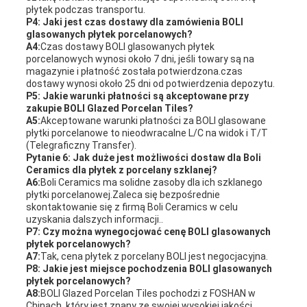
płytek podczas transportu.
P4: Jaki jest czas dostawy dla zamówienia BOLI
glasowanych płytek porcelanowych?
A4:
Czas dostawy BOLI glasowanych płytek
porcelanowych wynosi około 7 dni, jeśli towary są na
magazynie i płatność została potwierdzona.czas
dostawy wynosi około 25 dni od potwierdzenia depozytu.
P5: Jakie warunki płatności są akceptowane przy
zakupie BOLI Glazed Porcelan Tiles?
A5:
Akceptowane warunki płatności za BOLI glasowane
płytki porcelanowe to nieodwracalne L/C na widok i T/T
(Telegraficzny Transfer).
Pytanie 6: Jak duże jest możliwości dostaw dla Boli
Ceramics dla płytek z porcelany szklanej?
A6:
Boli Ceramics ma solidne zasoby dla ich szklanego
płytki porcelanowej.Zaleca się bezpośrednie
skontaktowanie się z firmą Boli Ceramics w celu
uzyskania dalszych informacji..
P7: Czy można wynegocjować cenę BOLI glasowanych
płytek porcelanowych?
A7:
Tak, cena płytek z porcelany BOLI jest negocjacyjna.
P8: Jakie jest miejsce pochodzenia BOLI glasowanych
płytek porcelanowych?
A8:
BOLI Glazed Porcelan Tiles pochodzi z FOSHAN w
Chinach, który jest znany ze swojej wysokiej jakości