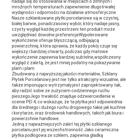
nadaje się do stosowania w miejscach o zimnych i
mroźnych temperaturach.zapewnienie długotrwałej
wydajności i odporności na działanie atmosferyczne.
Nasze szklankowane płytki porcelanowe są w czystej,
białej barwie, ponadczasowy wybór, który nadaje jasny,
czysty wygląd każdej przestrzeni.ten produkt może
uwzględniać dowolne preferencjeWypolerowane
wykończenie oferuje błyszczącą, odbijającą
powierzchnię, która sprawia, że każdy pokój czuje się
większy i bardziej otwarty, podczas gdy matowe
wykończenie zapewnia bardziej subtelne,współczesny
wygląd z zaletą, że jest mniej podatny na pokazywanie
plam i plam.
Zbudowany z najwyższej jakości materiałów, Szklany
Płytek Porcelanowy jest nie tylko atrakcyjny wizualnie, ale
także imponująco wytrzymały.jest zaprojektowany tak,
aby radzić sobie ze zużyciem codziennego ruchu
pieszegoJego trwałość znajduje odzwierciedlenie w
ocenie PEI 4, co wskazuje, że ta płytka jest odpowiednia
dla średniego i dużego ruchu drogowego.takie jak kuchnie
i korytarze, oraz środowisk handlowych, takich jak biura i
powierzchnie handlowe.
Jedną z najważniejszych zalet tej płytki szklanego
porcelanu jest jej wszechstronność.Jako ceramiczna
płytka podłogowa ze szkłem, zapewnia gładką