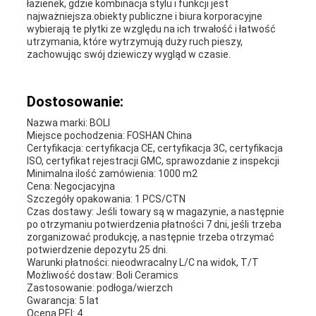
łazienek, gdzie kombinacja stylu i funkcji jest
najważniejsza.obiekty publiczne i biura korporacyjne
wybierają te płytki ze względu na ich trwałość i łatwość
utrzymania, które wytrzymują duży ruch pieszy,
zachowując swój dziewiczy wygląd w czasie.
Dostosowanie:
Nazwa marki: BOLI
Miejsce pochodzenia: FOSHAN China
Certyfikacja: certyfikacja CE, certyfikacja 3C, certyfikacja
ISO, certyfikat rejestracji GMC, sprawozdanie z inspekcji
Minimalna ilość zamówienia: 1000 m2
Cena: Negocjacyjna
Szczegóły opakowania: 1 PCS/CTN
Czas dostawy: Jeśli towary są w magazynie, a następnie
po otrzymaniu potwierdzenia płatności 7 dni, jeśli trzeba
zorganizować produkcję, a następnie trzeba otrzymać
potwierdzenie depozytu 25 dni.
Warunki płatności: nieodwracalny L/C na widok, T/T
Możliwość dostaw: Boli Ceramics
Zastosowanie: podłoga/wierzch
Gwarancja: 5 lat
Ocena PEI: 4