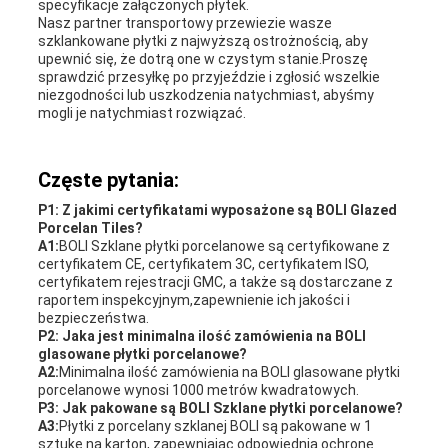
specyfikacje załączonych płytek.
Nasz partner transportowy przewiezie wasze
szklankowane płytki z najwyższą ostrożnością, aby
upewnić się, że dotrą one w czystym stanie.Proszę
sprawdzić przesyłkę po przyjeździe i zgłosić wszelkie
niezgodności lub uszkodzenia natychmiast, abyśmy
mogli je natychmiast rozwiązać.
Częste pytania:
P1: Z jakimi certyfikatami wyposażone są BOLI Glazed
Porcelan Tiles?
A1:
BOLI Szklane płytki porcelanowe są certyfikowane z
certyfikatem CE, certyfikatem 3C, certyfikatem ISO,
certyfikatem rejestracji GMC, a także są dostarczane z
raportem inspekcyjnym,zapewnienie ich jakości i
bezpieczeństwa.
P2: Jaka jest minimalna ilość zamówienia na BOLI
glasowane płytki porcelanowe?
A2:
Minimalna ilość zamówienia na BOLI glasowane płytki
porcelanowe wynosi 1000 metrów kwadratowych.
P3: Jak pakowane są BOLI Szklane płytki porcelanowe?
A3:
Płytki z porcelany szklanej BOLI są pakowane w 1
sztukę na karton, zapewniając odpowiednią ochronę