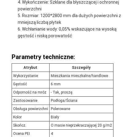
Wykończenie: Szklane dla błyszczącej i ochronnej
powierzchni
Rozmiar: 1200*2800 mm dla dużych powierzchni z
mniejszą liczbą płytek
Wchłanianie wody: 0,05% wskazujące na wysoką
gęstość i niską porowatość
Parametry techniczne:
Atrybut
Szczegóły
Wykorzystanie
Mieszkania mieszkalne/handlowe
Gęstość
6 mm
Odporność na mróz
- Tak, proszę.
Zastosowanie
Podłoga/Ściana
Obsługa powierzchni
Polerowane
Kolor
Biały
Skończ.
O masie nieprzekraczającej 20 g/m2
Ocena PEI
4