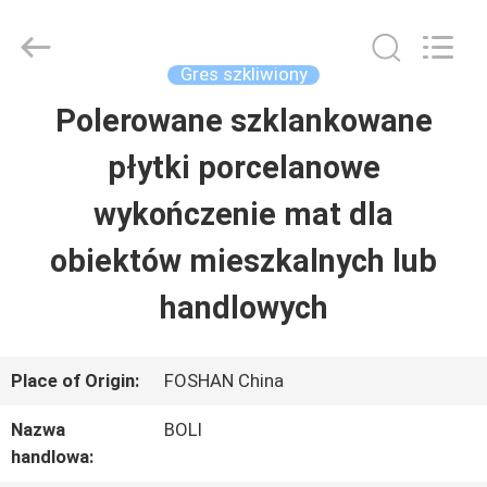
FOSHAN
BOLI
CERAMICS
CO.,LTD..
Gres szkliwiony
All
Rights
Polerowane szklankowane
DO
Reserved.
płytki porcelanowe
DOMU
wykończenie mat dla
PRODUKTY
obiektów mieszkalnych lub
handlowych
FILMY
Place of Origin:
FOSHAN China
O
Nazwa
BOLI
NAS
handlowa: