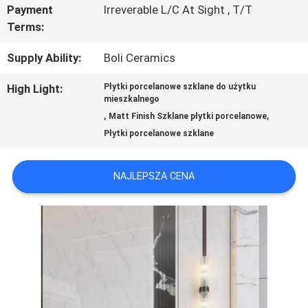
Payment
Irreverable L/C At Sight , T/T
Terms:
POPROŚ
Supply Ability:
Boli Ceramics
O
High Light:
Płytki porcelanowe szklane do użytku
mieszkalnego
WYCENĘ
,
,
Matt Finish Szklane płytki porcelanowe
Płytki porcelanowe szklane
SITEMAP
NAJLEPSZA CENA
POLITYKA
PRYWATNOŚCI