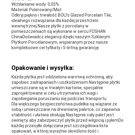
Wchłanianie wody: 0,05%
Materiał: Polerowany/Mat
Odkryj piękno i trwałość BOLI's Glazed Porcelain Tile,
idealnego rozwiązania dla każdej przestrzeni
wewnętrznej.Nasze płytki z porcelany w
pomieszczeniach są wykonane w sercu FOSHAN
ChinaDoświadcz elegancji dzięki naszym Szklanym
Płytkom Porcelanowym, wspieranym przez nasze
kompleksowe certyfikaty i 5-letnią gwarancję.
Opakowanie i wysyłka:
Każda płytka jest oddzielona warstwą ochronną, aby
zapobiec zadrapaniach i uszkodzeniom.Następnie płytki
umieszczane są w trwałym kartonie, specjalnie
zaprojektowane w celu utrzymania ich wagi i
zapobiegania poruszaniu się podczas transportu.
Dla większego bezpieczeństwa pudełka są wiązane ze
sobą i umieszczane na drewnianej paletce, co zapewnia
stabilność i ułatwia obsługę.Następnie cały palet jest
owinięty, aby zabezpieczyć płytki przed wilgocią i pyłemDo
każdej przesyłki dołączana jest szczegółowa lista
opakowań, w której wyraźnie określono ilość i