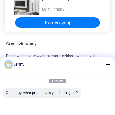
obiektów mieszkalnych lub
handlowych
MOQ：
1000㎡
Kontyntynuj
Gres szkliwiony
Polerowane szare wyprostowane szklankowane płytki
porcelanowe do użytku mieszkalnego / handlowego
Jenny
Glosyjne szklankowane płytki porcelanowe z wypolerowanym
wykończeniem o niskiej absorpcji wody PEI 4
1:25 PM
Białe Szklane Płytki Maszyny Całe Ciało Płytki Porcelanowe
Good day, what product are you looking for?
Matkowane Wykończenie Z 0,05% Absorpcji Wody
popularne kategorie
Wszystko